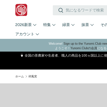
検索
コンテンツへスキップ
検索
2026新茶
特集
緑茶
抹茶
そ
アカウント
Welcome!
Sign up to the Yunomi.Club new
ようこそ！
Yunomi.Clubの会員
になる
🍵 全国の茶農家や生産者、職人の商品を100ヵ国以上
ホーム
祥鳳窯