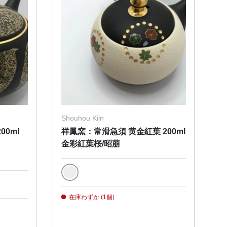
Shouhou Kiln
0ml
祥鳳窯：常滑急須 黄金紅葉 200ml
金彩紅葉桜/昭萠
白黒
在庫わずか (1個)