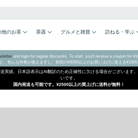
の他のお茶
茶器
グルメと雑貨
訪ねる・学ぶ
sletter
and login for regular discounts. To start, you'll receive a coupon for 
と、色んな特典が使えますし、初回の¥3000以上のお買い上げに使える¥10
に発送実績。日本語表示はAI翻訳のため正確性に欠ける場合がございま
いです。
国内発送も可能です。¥2500以上の買上げに送料が無料！