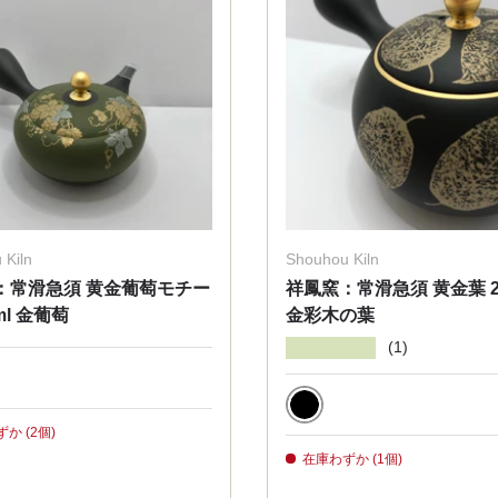
 Kiln
Shouhou Kiln
：常滑急須 黄金葡萄モチー
祥鳳窯：常滑急須 黄金葉 20
ml 金葡萄
金彩木の葉
★★★★★
(1)
n
Black
か (2個)
在庫わずか (1個)