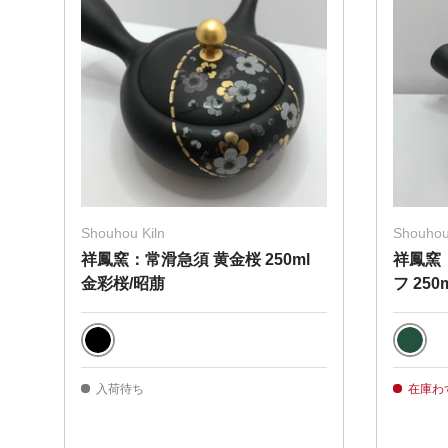
Shouhou Kiln
Shouhou
祥鳳窯：常滑急須 黄金桜 250ml
祥鳳窯
金彩桜/昭萠
フ 250
Black
Gree
入荷待ち
在庫わず